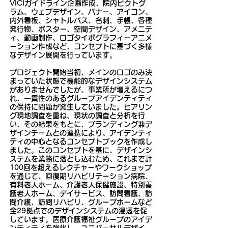
VICIガイドライン企画作成、院内ピクトグ
ラム、ウェブデザイン、バナー、アイコン、
内外看板、シャトルバス、名刺、手帳、各種
発行物、ポスター、空間デザイン、アメニテ
ィ、動画制作、ロゴタイポグラフィーアニメ
ーション作成など、コンセプトに基づく多様
なデザイン展開を行っています。
プロジェクト開始当初、メインのロゴのみ決
まっていた状態で機能的なデザインシステム
がありませんでしたが、事業所が増えるにつ
れ、一貫性のあるグループアイデンティティ
の保持に問題が発生していました。ヒアリン
グ現地調査を重ね、現状の調査と分析を行
い、その結果をもとに、ブランディング兼デ
ザインチームとの連携により、アイデンティ
ティの中心となるコンセプトブックを作成し
ました。このコンセプトを基に、デザインシ
ステムを業務に落とし込むため、これまで計
100回を超えるレクチャーやワークショップ
を通じて、回復期リハビリテーション病院、
有料老人ホーム、介護老人保健施設、特別養
護老人ホーム、デイサービス、訪問看護、訪
問介護、訪問リハビリ、グループホームなど
全29拠点でのデザインシステムの浸透を促
しています。医療介護福祉グループのアイデ